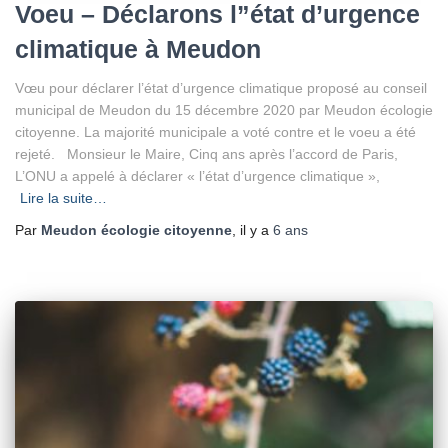
Voeu – Déclarons l”état d’urgence
climatique à Meudon
Vœu pour déclarer l’état d’urgence climatique proposé au conseil
municipal de Meudon du 15 décembre 2020 par Meudon écologie
citoyenne. La majorité municipale a voté contre et le voeu a été
rejeté. Monsieur le Maire, Cinq ans après l’accord de Paris,
L’ONU a appelé à déclarer « l’état d’urgence climatique »,
Lire la suite…
Par
Meudon écologie citoyenne
, il y a
6 ans