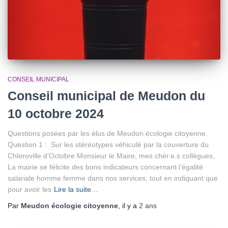
CONSEIL MUNICIPAL
Conseil municipal de Meudon du
10 octobre 2024
Questions posées par les élus de Meudon écologie citoyenne.
Question 1 : Sur les stéréotypes véhiculé par la couverture du
Chloroville d’Octobre Monsieur le Maire, mes chèr.e.s collègues,
La mairie se félicite des bons indicateurs concernant l’égalité
salariale homme femme dans nos services, tout en indiquant que
pour avoir les
Lire la suite…
Par
Meudon écologie citoyenne
, il y a
2 ans