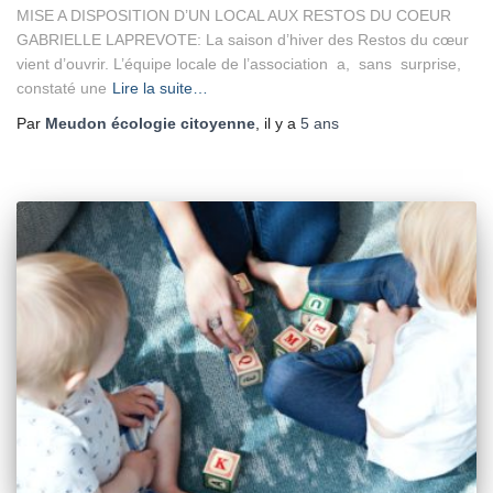
MISE A DISPOSITION D’UN LOCAL AUX RESTOS DU COEUR
GABRIELLE LAPREVOTE: La saison d’hiver des Restos du cœur
vient d’ouvrir. L’équipe locale de l’association a, sans surprise,
constaté une
Lire la suite…
Par
Meudon écologie citoyenne
, il y a
5 ans