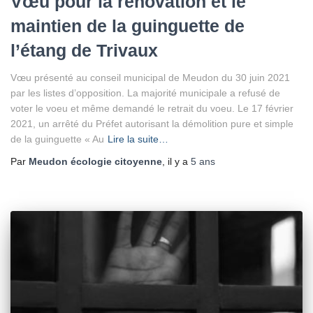
Vœu pour la rénovation et le
maintien de la guinguette de
l’étang de Trivaux
Vœu présenté au conseil municipal de Meudon du 30 juin 2021
par les listes d’opposition. La majorité municipale a refusé de
voter le voeu et même demandé le retrait du voeu. Le 17 février
2021, un arrêté du Préfet autorisant la démolition pure et simple
de la guinguette « Au
Lire la suite…
Par
Meudon écologie citoyenne
, il y a
5 ans