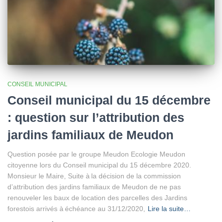
CONSEIL MUNICIPAL
Conseil municipal du 15 décembre
: question sur l’attribution des
jardins familiaux de Meudon
Question posée par le groupe Meudon Ecologie Meudon
citoyenne lors du Conseil municipal du 15 décembre 2020.
Monsieur le Maire, Suite à la décision de la commission
d’attribution des jardins familiaux de Meudon de ne pas
renouveler les baux de location des parcelles des Jardins
forestois arrivés à échéance au 31/12/2020,
Lire la suite…