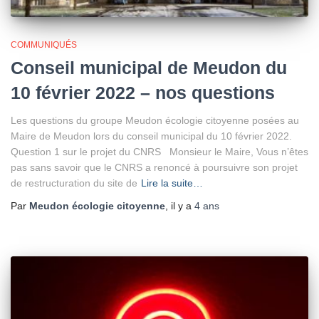
COMMUNIQUÉS
Conseil municipal de Meudon du
10 février 2022 – nos questions
Les questions du groupe Meudon écologie citoyenne posées au
Maire de Meudon lors du conseil municipal du 10 février 2022.
Question 1 sur le projet du CNRS Monsieur le Maire, Vous n’êtes
pas sans savoir que le CNRS a renoncé à poursuivre son projet
de restructuration du site de
Lire la suite…
Par
Meudon écologie citoyenne
, il y a
4 ans