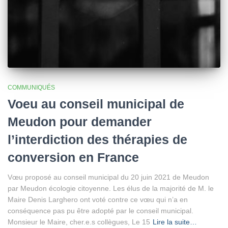
COMMUNIQUÉS
Voeu au conseil municipal de
Meudon pour demander
l’interdiction des thérapies de
conversion en France
Vœu proposé au conseil municipal du 20 juin 2021 de Meudon
par Meudon écologie citoyenne. Les élus de la majorité de M. le
Maire Denis Larghero ont voté contre ce vœu qui n’a en
conséquence pas pu être adopté par le conseil municipal.
Monsieur le Maire, cher.e.s collègues, Le 15
Lire la suite…