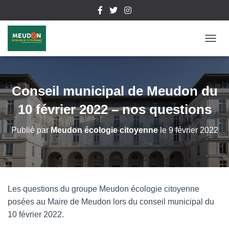
D
É
P
L
I
Conseil municipal de Meudon du
E
R
10 février 2022 – nos questions
L
A
Publié par
Meudon écologie citoyenne
le
9 février 2022
N
A
V
I
G
A
Les questions du groupe Meudon écologie citoyenne
T
posées au Maire de Meudon lors du conseil municipal du
I
O
10 février 2022.
N