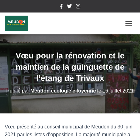
D
É
P
L
I
Vœu pour la rénovation et le
E
R
maintien de la guinguette de
L
A
l’étang de Trivaux
N
A
Publié par
Meudon écologie citoyenne
le
16 juillet 2021
V
I
G
A
T
I
Vœu présenté au conseil municipal de Meudon du 30 juin
O
2021 par les listes d’opposition. La majorité municipale a
N