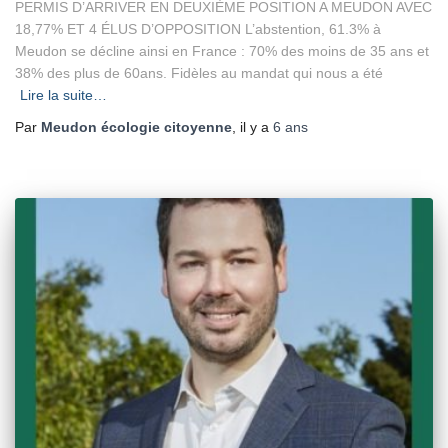
PERMIS D’ARRIVER EN DEUXIÈME POSITION A MEUDON AVEC
18,77% ET 4 ÉLUS D’OPPOSITION L’abstention, 61.3% à
Meudon se décline ainsi en France : 70% des moins de 35 ans et
38% des plus de 60ans. Fidèles au mandat qui nous a été
Lire la suite…
Par
Meudon écologie citoyenne
, il y a
6 ans