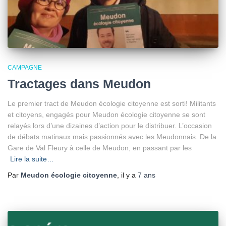
CAMPAGNE
Tractages dans Meudon
Le premier tract de Meudon écologie citoyenne est sorti! Militants
et citoyens, engagés pour Meudon écologie citoyenne se sont
relayés lors d’une dizaines d’action pour le distribuer. L’occasion
de débats matinaux mais passionnés avec les Meudonnais. De la
Gare de Val Fleury à celle de Meudon, en passant par les
Lire la suite…
Par
Meudon écologie citoyenne
, il y a
7 ans