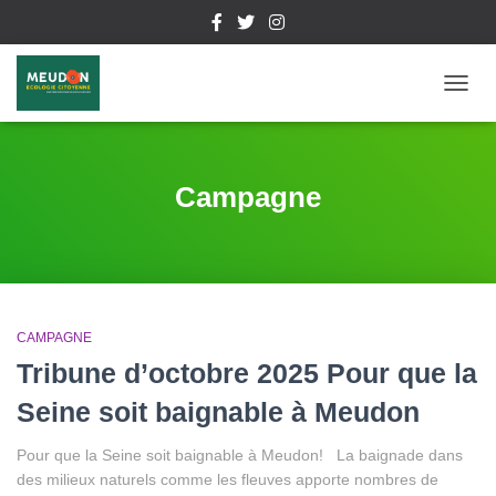
DÉPL
LA
NAVIG
Campagne
CAMPAGNE
Tribune d’octobre 2025 Pour que la
Seine soit baignable à Meudon
Pour que la Seine soit baignable à Meudon! La baignade dans
des milieux naturels comme les fleuves apporte nombres de