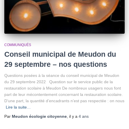
COMMUNIQUÉS
Conseil municipal de Meudon du
29 septembre – nos questions
Questions posées à la séance du conseil municipal de Meudon
du 29 septembre 2022 Question sur le service public de la
restauration scolaire à Meudon De nombreux usagers nous font
part de leur mécontentement concernant la restauration scolaire.
D’une part, la quantité d’encadrants n’est pas respectée : on nous
Lire la suite…
Par
Meudon écologie citoyenne
, il y a
4 ans