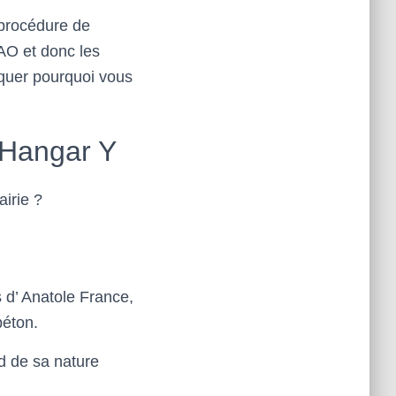
 procédure de
CAO et donc les
iquer pourquoi vous
u Hangar Y
airie ?
 d’ Anatole France,
béton.
d de sa nature