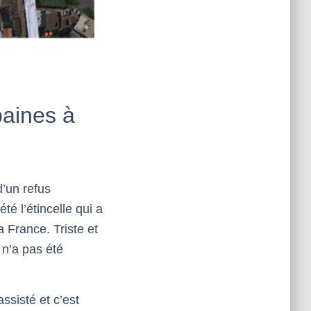
baines à
d’un refus
té l’étincelle qui a
a France. Triste et
 n’a pas été
ssisté et c’est