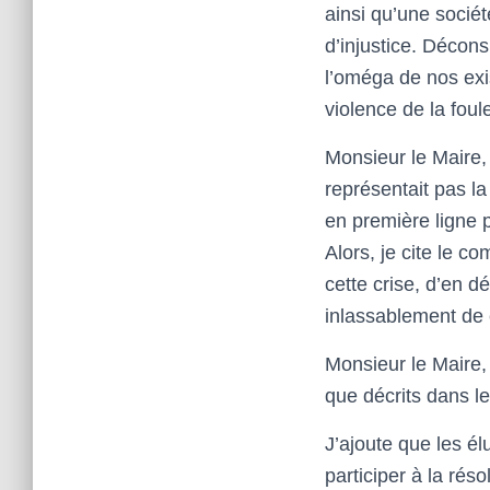
ainsi qu’une sociét
d’injustice. Décon
l’oméga de nos exis
violence de la fou
Monsieur le Maire
représentait pas l
en première ligne po
Alors, je cite le c
cette crise, d’en d
inlassablement de c
Monsieur le Maire,
que décrits dans 
J’ajoute que les é
participer à la réso