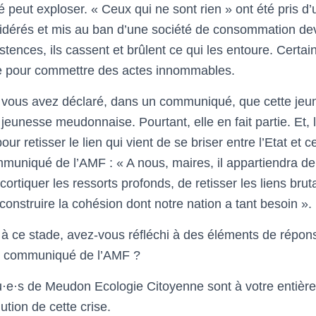
é peut exploser. « Ceux qui ne sont rien » ont été pris d
sidérés et mis au ban d’une société de consommation dev
tences, ils cassent et brûlent ce qui les entoure. Certain
le pour commettre des actes innommables.
, vous avez déclaré, dans un communiqué, que cette jeu
a jeunesse meudonnaise. Pourtant, elle en fait partie. Et
ur retisser le lien qui vient de se briser entre l’Etat et 
ommuniqué de l’AMF : « A nous, maires, il appartiendra de 
écortiquer les ressorts profonds, de retisser les liens br
onstruire la cohésion dont notre nation a tant besoin ».
 à ce stade, avez-vous réfléchi à des éléments de réponse
le communiqué de l’AMF ?
lu·e·s de Meudon Ecologie Citoyenne sont à votre entière
lution de cette crise.