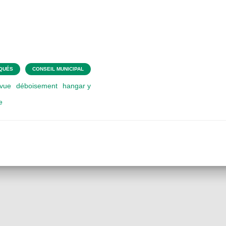
QUÉS
CONSEIL MUNICIPAL
evue
déboisement
hangar y
e