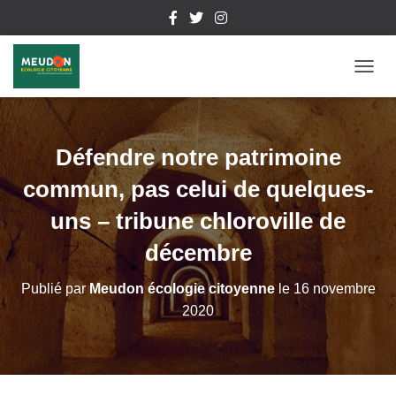
D
É
P
L
I
Défendre notre patrimoine
E
R
commun, pas celui de quelques-
L
A
uns – tribune chloroville de
N
décembre
A
V
I
Publié par
Meudon écologie citoyenne
le
16 novembre
G
2020
A
T
I
O
N