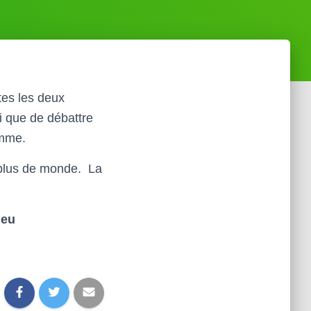
tes les deux
i que de débattre
amme.
 plus de monde. La
ieu