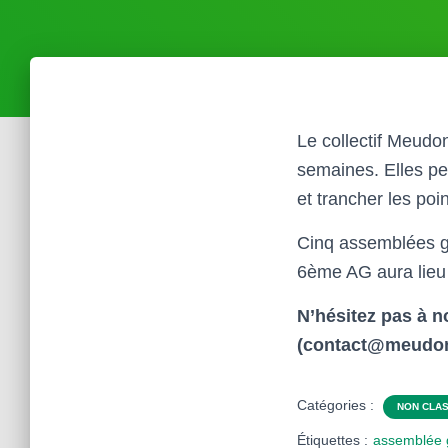
Le collectif Meudo
semaines. Elles pe
et trancher les po
Cinq assemblées g
6ème AG aura lieu
N’hésitez pas à n
(contact@meudone
Catégories :
NON CLA
Étiquettes :
assemblée 