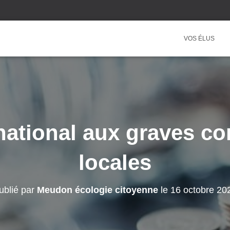
VOS ÉLUS
national aux graves c
locales
ublié par
Meudon écologie citoyenne
le
16 octobre 20