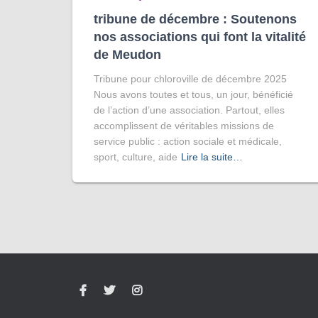
tribune de décembre : Soutenons
nos associations qui font la vitalité
de Meudon
Tribune pour chloroville de décembre 2025
Nous avons toutes et tous, un jour, bénéficié
de l’action d’une association. Partout, elles
accomplissent de véritables missions de
service public : action sociale et médicale,
sport, culture, aide
Lire la suite…