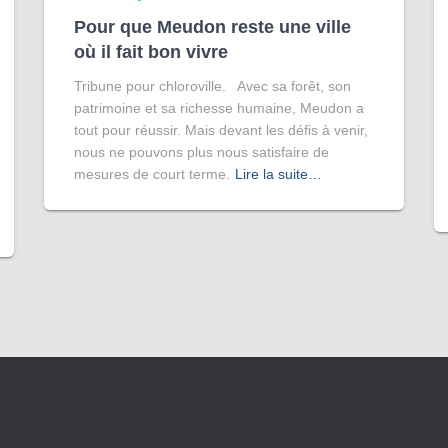
Pour que Meudon reste une ville
où il fait bon vivre
Tribune pour chloroville. Avec sa forêt, son
patrimoine et sa richesse humaine, Meudon a
tout pour réussir. Mais devant les défis à venir,
nous ne pouvons plus nous satisfaire de
mesures de court terme.
Lire la suite…