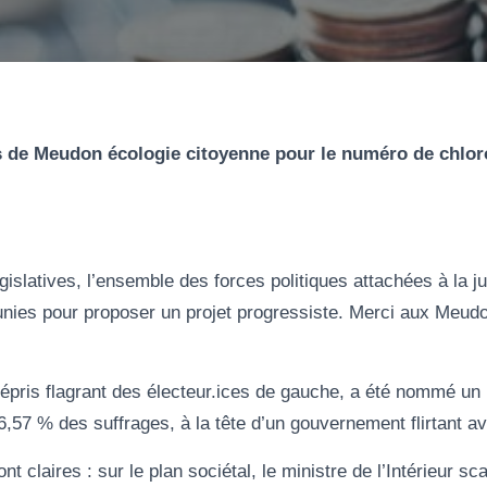
.s de Meudon écologie citoyenne pour le numéro de chlo
égislatives, l’ensemble des forces politiques attachées à la ju
unies pour proposer un projet progressiste. Merci aux Meud
épris flagrant des électeur.ices de gauche, a été nommé un 
t 6,57 % des suffrages, à la tête d’un gouvernement flirtant av
nt claires : sur le plan sociétal, le ministre de l’Intérieur sc