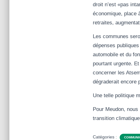
droit n’est «pas int
économique, place à 
retraites, augmentat
Les communes seront
dépenses publiques 
automobile et du fond
pourtant urgente. Et
concerner les Atsem
dégraderait encore 
Une telle politique 
Pour Meudon, nous lu
transition climatiqu
Catégories :
COMMUNI