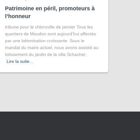
Patrimoine en péril, promoteurs à
l’honneur
tribune pour le chloroville de janvier Tous les
quartiers de Meudon sont aujourd’hui affectés
par une bétonisation croissante. Sous le
mandat du maire actuel, nous avons assisté au
lotissement du jardin de la villa Schacher,
Lire la suite…