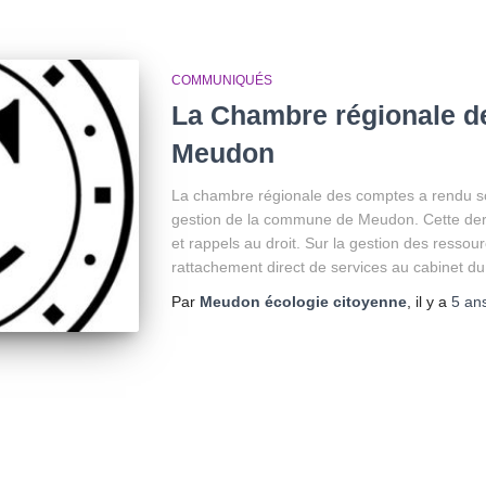
COMMUNIQUÉS
La Chambre régionale d
Meudon
La chambre régionale des comptes a rendu so
gestion de la commune de Meudon. Cette der
et rappels au droit. Sur la gestion des ressou
rattachement direct de services au cabinet du
Par
Meudon écologie citoyenne
, il y a
5 an