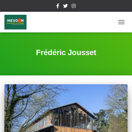
DÉPL
LA
NAVIG
Frédéric Jousset