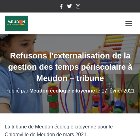
D
É
P
L
I
Refusons l’externalisation de la
E
R
gestion des temps périscolaire à
L
A
Meudon – tribune
N
A
Publié par
Meudon écologie citoyenne
le
17 février 2021
V
I
G
A
T
I
La tribune de Meudon écologie citoyenne pour le
O
Chloroville de Meudon de mars 2021.
N