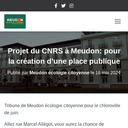
D
É
P
L
I
Projet du CNRS à Meudon: pour
E
R
la création d’une place publique
L
A
Publié par
Meudon écologie citoyenne
le
16 mai 2024
N
A
V
I
G
A
Tribune de Meudon écologie citoyenne pour le chloroville
T
de juin.
I
O
N
Allez rue Marcel Allégot, vous aurez la chance de