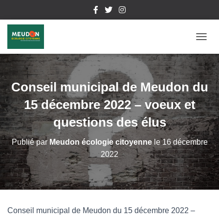
D
É
P
L
I
Conseil municipal de Meudon du
E
R
15 décembre 2022 – voeux et
L
A
questions des élus
N
A
Publié par
Meudon écologie citoyenne
le
16 décembre
V
2022
I
G
A
T
I
O
Conseil municipal de Meudon du 15 décembre 2022 –
N