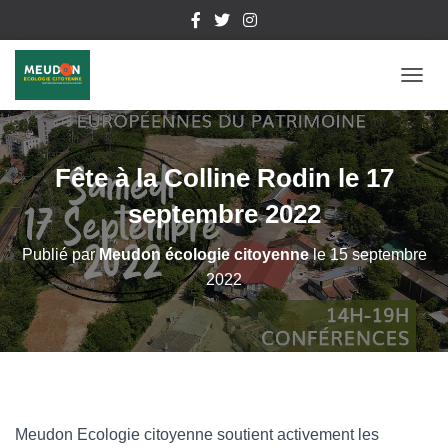
D
É
P
L
I
Fête à la Colline Rodin le 17
E
R
septembre 2022
L
A
Publié par
Meudon écologie citoyenne
le
15 septembre
N
2022
A
V
I
G
A
T
I
O
N
Meudon Ecologie citoyenne soutient activement les