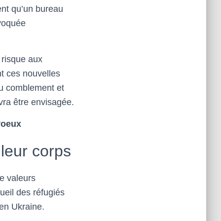
ment qu’un bureau
évoquée
 risque aux
nt ces nouvelles
au comblement et
vra être envisagée.
voeux
leur corps
de valeurs
eil des réfugiés
 en Ukraine.