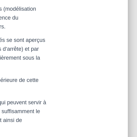
 (modélisation
uence du
rs.
gés se sont aperçus
 d’arrête) et par
tièrement sous la
érieure de cette
ui peuvent servir à
r suffisamment le
t ainsi de