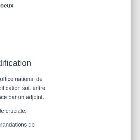
voeux
ification
ffice national de
ification soit entre
nce par un adjoint.
e cruciale.
mmandations de