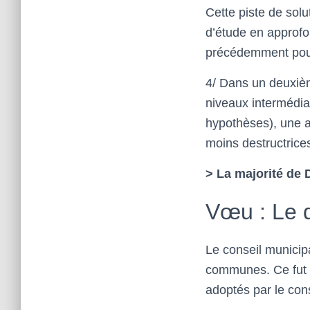
Cette piste de solu
d’étude en approfo
précédemment pourr
4/ Dans un deuxièm
niveaux intermédiai
hypothèses), une a
moins destructrice
> La majorité de
Vœu : Le d
Le conseil municip
communes. Ce fut r
adoptés par le con