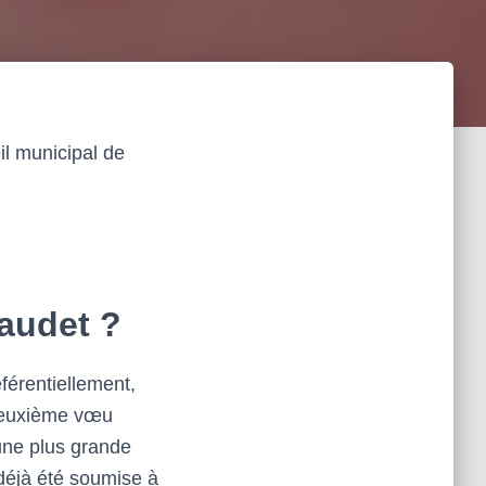
il municipal de
naudet ?
férentiellement,
 deuxième vœu
une plus grande
 déjà été soumise à