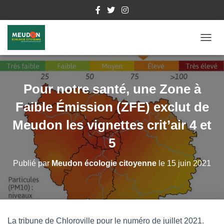
D
É
P
L
I
Pour notre santé, une Zone à
E
R
Faible Émission (ZFE) exclut de
L
A
Meudon les vignettes crit’air 4 et
N
5
A
V
I
Publié par
Meudon écologie citoyenne
le
15 juin 2021
G
A
T
I
O
N
La tribune de Chloroville pour le numéro de juillet 2021.