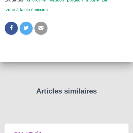
Étiquettes :
chloroville
meudon
pollution
tribune
zfe
zone à faible émission
Articles similaires