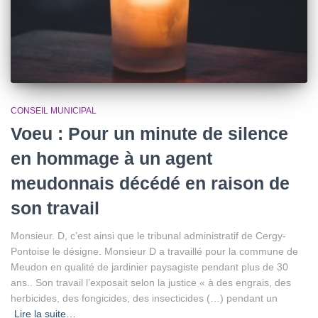
CONSEIL MUNICIPAL
Voeu : Pour un minute de silence
en hommage à un agent
meudonnais décédé en raison de
son travail
Monsieur. D, c’est ainsi que le tribunal administratif de Cergy-
Pontoise le désigne. Monsieur D a travaillé pour la commune de
Meudon en qualité de jardinier paysagiste pendant plus de 30
ans.. Son travail l’exposait selon la justice « à des engrais, des
herbicides, des fongicides, des insecticides (…) pendant un
Lire la suite…